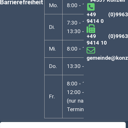
Barrierefreiheit
Mo.
8:00 - 12:00 Uhr
+49 (0)996
9414 0
7:30 - 12:00 Uhr
Di.
13:30 - 16:30 Uhr
+49 (0)996
9414 10
Mi.
8:00 - 12:00 Uhr
gemeinde@konze
Do.
13:30 - 18:00 Uhr
8:00 - 12:00 Uhr
12:00 - 13:00 Uhr
Fr.
(nur nach vorheriger
Terminvereinbarung)