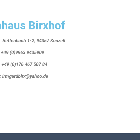
nhaus Birxhof
t:
Rettenbach 1-2, 94357 Konzell
:
+49 (0)9963 9435909
:
+49 (0)176 467 507 84
l:
irmgardbirx@yahoo.de