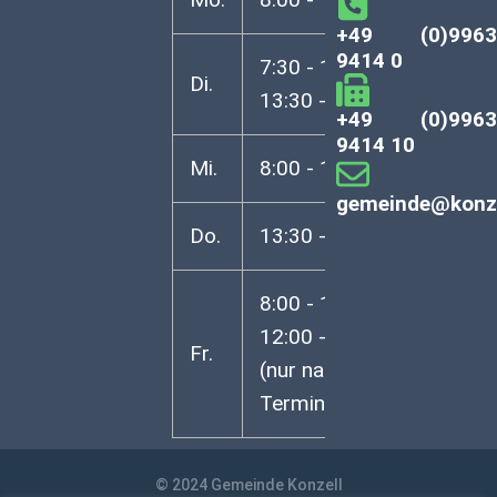
+49 (0)996
9414 0
7:30 - 12:00 Uhr
Di.
13:30 - 16:30 Uhr
+49 (0)996
9414 10
Mi.
8:00 - 12:00 Uhr
gemeinde@konze
Do.
13:30 - 18:00 Uhr
8:00 - 12:00 Uhr
12:00 - 13:00 Uhr
Fr.
(nur nach vorheriger
Terminvereinbarung)
© 2024 Gemeinde Konzell